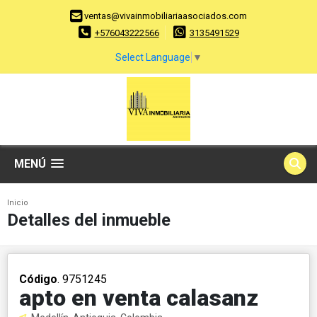
ventas@vivainmobiliariaasociados.com
+576043222566
3135491529
Select Language
▼
MENÚ
Inicio
Detalles del inmueble
Código
. 9751245
apto en venta calasanz