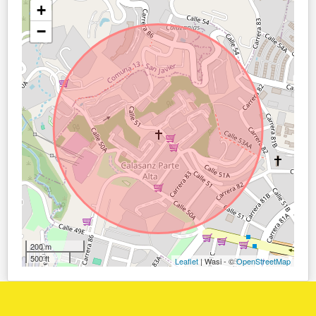
+
−
200 m
500 ft
Leaflet
| Wasi - ©
OpenStreetMap