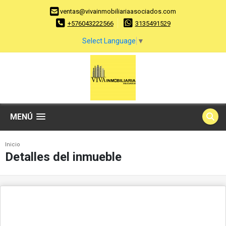
ventas@vivainmobiliariaasociados.com
+576043222566
3135491529
Select Language
▼
MENÚ
Inicio
Detalles del inmueble