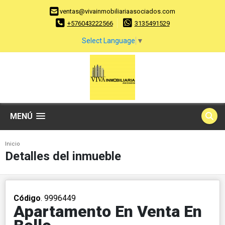
ventas@vivainmobiliariaasociados.com
+576043222566
3135491529
Select Language
▼
MENÚ
Inicio
Detalles del inmueble
Código
. 9996449
Apartamento En Venta En