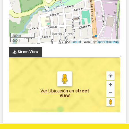
200 m
500 ft
Leaflet
| Wasi - ©
OpenStreetMap
Street View
Ver Ubicación
en
street
view