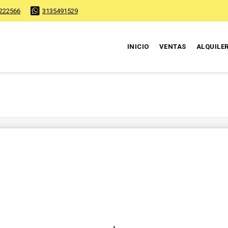
222566
3135491529
INICIO
VENTAS
ALQUILE