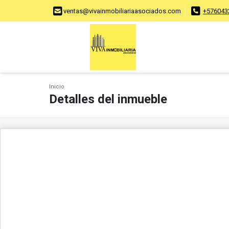
ventas@vivainmobiliariaasociados.com
+576043
Inicio
Detalles del inmueble