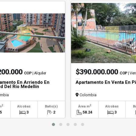
200.000
$390.000.000
COP
| Alquiler
COP
| Ven
amento En Arriendo En
Apartamento En Venta En Pi
d Del Río Medellín
mbia
Colombia
2
2
m
Alcobas
Baño(s)
Área m
Alcobas
B
5
3
2
58.24
3