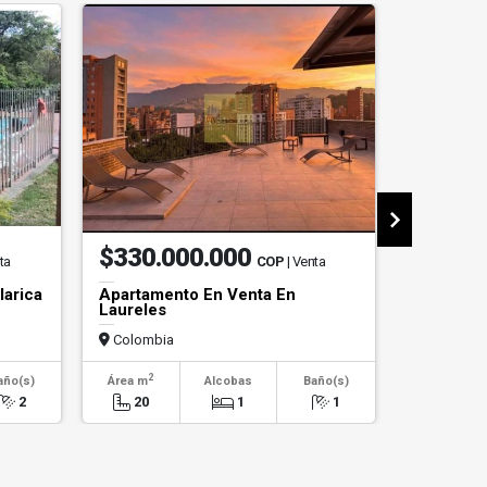
$330.000.000
$4.50
ta
COP
| Venta
larica
Apartamento En Venta En
Local En 
Laureles
Colombia
Colombi
2
2
año(s)
Área m
Alcobas
Baño(s)
Área m
2
20
1
1
45