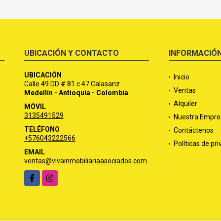
UBICACIÓN Y CONTACTO
INFORMACIÓ
UBICACIÓN
Inicio
Calle 49 DD # 81 c 47 Calasanz
Ventas
Medellín - Antioquia - Colombia
Alquiler
MÓVIL
3135491529
Nuestra Empre
TELÉFONO
Contáctenos
+576043222566
Políticas de pr
EMAIL
ventas@vivainmobiliariaasociados.com
Facebook
Instagram