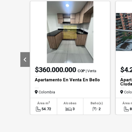
$360.000.000
$4.
COP
| Venta
Apartamento En Venta En Bello
Apart
Ciuda
Colombia
Colo
2
Área m
Alcobas
Baño(s)
Área 
54.72
3
2
8