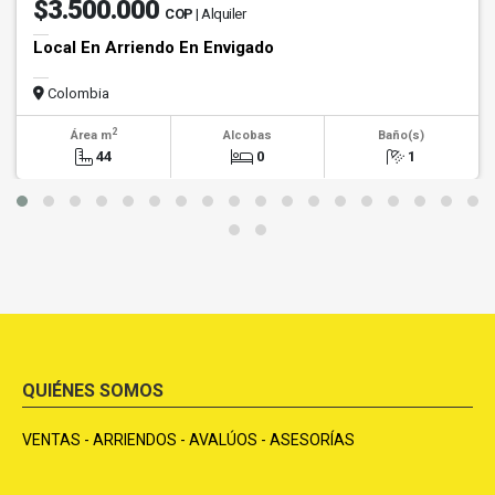
$3.500.000
COP
| Alquiler
Local En Arriendo En Envigado
Colombia
2
Área m
Alcobas
Baño(s)
44
0
1
QUIÉNES SOMOS
VENTAS - ARRIENDOS - AVALÚOS - ASESORÍAS