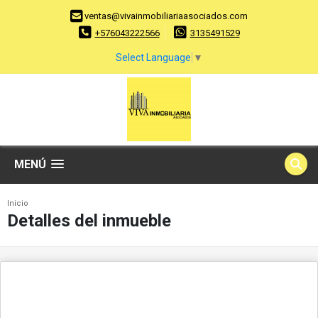
ventas@vivainmobiliariaasociados.com
+576043222566
3135491529
Select Language
▼
MENÚ
Inicio
Detalles del inmueble