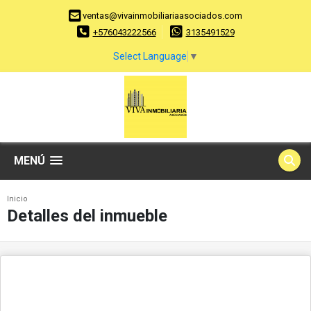
ventas@vivainmobiliariaasociados.com
+576043222566
3135491529
Select Language
▼
MENÚ
Inicio
Detalles del inmueble