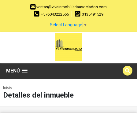
ventas@vivainmobiliariaasociados.com
+576043222566
3135491529
Select Language
▼
MENÚ
Inicio
Detalles del inmueble