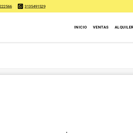
222566
3135491529
INICIO
VENTAS
ALQUILE