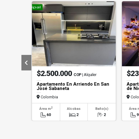
$2.500.000
$23
COP
| Alquiler
Apartamento En Arriendo En San
Apart
José Sabaneta
de Ni
Colombia
Colo
2
Área m
Alcobas
Baño(s)
Área 
60
2
2
9