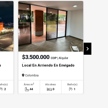
$3.500.000
$1.20
COP
| Alquiler
n
Local En Arriendo En Envigado
Apartame
Poblado
Colombia
Colombi
2
2
año(s)
Área m
Alcobas
Baño(s)
Área m
2
44
0
1
110