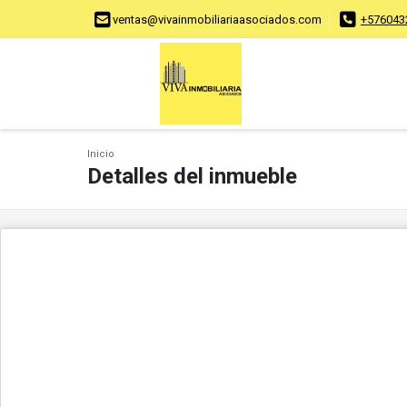
ventas@vivainmobiliariaasociados.com
+576043
Inicio
Detalles del inmueble