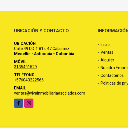
UBICACIÓN Y CONTACTO
INFORMACIÓ
UBICACIÓN
Inicio
Calle 49 DD # 81 c 47 Calasanz
Ventas
Medellín - Antioquia - Colombia
Alquiler
MÓVIL
3135491529
Nuestra Empre
TELÉFONO
Contáctenos
+576043222566
Políticas de pr
EMAIL
ventas@vivainmobiliariaasociados.com
Facebook
Instagram