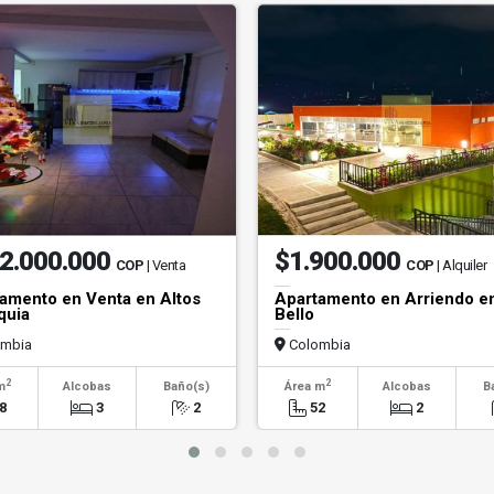
2.000.000
$1.900.000
COP
| Venta
COP
| Alquiler
amento en Venta en Altos
Apartamento en Arriendo e
quia
Bello
mbia
Colombia
2
2
m
Alcobas
Baño(s)
Área m
Alcobas
B
8
3
2
52
2