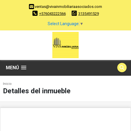
ventas@vivainmobiliariaasociados.com
+576043222566
3135491529
Select Language
▼
MENÚ
Inicio
Detalles del inmueble