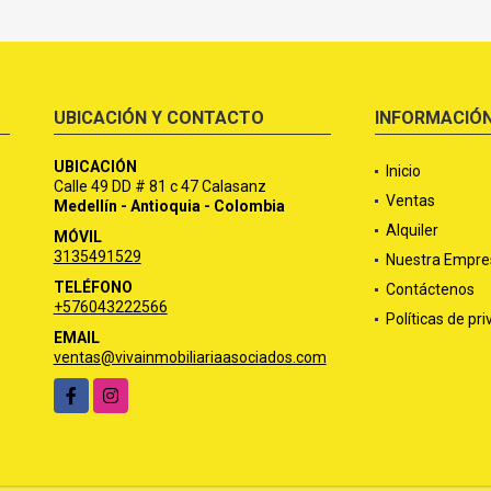
UBICACIÓN Y CONTACTO
INFORMACIÓ
UBICACIÓN
Inicio
Calle 49 DD # 81 c 47 Calasanz
Ventas
Medellín - Antioquia - Colombia
Alquiler
MÓVIL
3135491529
Nuestra Empre
TELÉFONO
Contáctenos
+576043222566
Políticas de pr
EMAIL
ventas@vivainmobiliariaasociados.com
Facebook
Instagram