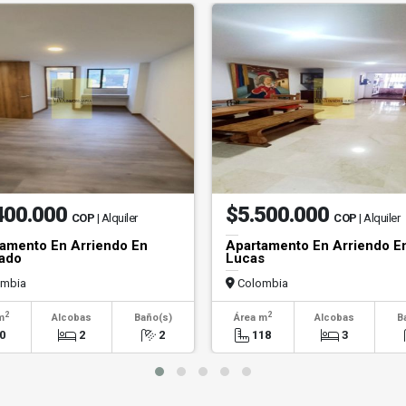
400.000
$5.500.000
COP
| Alquiler
COP
| Alquiler
amento En Arriendo En
Apartamento En Arriendo E
ado
Lucas
mbia
Colombia
2
2
m
Alcobas
Baño(s)
Área m
Alcobas
B
0
2
2
118
3