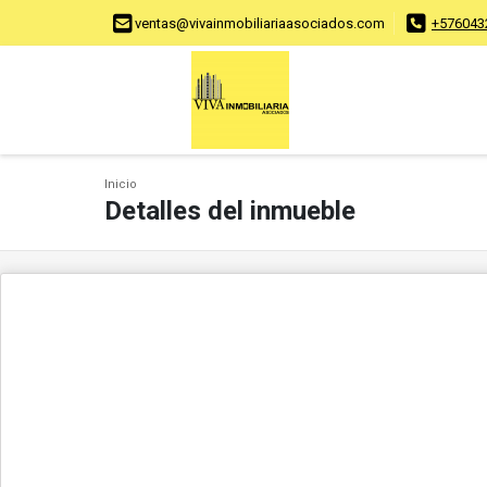
ventas@vivainmobiliariaasociados.com
+576043
Inicio
Detalles del inmueble