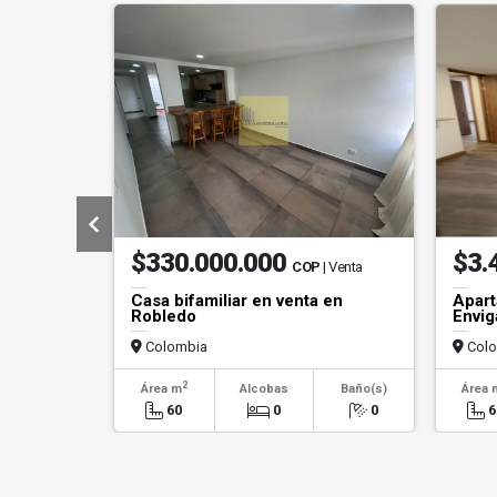
$330.000.000
$3.
COP
| Venta
Casa bifamiliar en venta en
Apart
Robledo
Envig
Colombia
Colo
2
Área m
Alcobas
Baño(s)
Área 
60
0
0
6