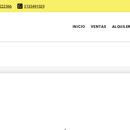
222566
3135491529
INICIO
VENTAS
ALQUILE