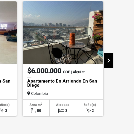
$6.000.000
$3.00
COP
| Alquiler
n San
Apartamento En Arriendo En San
Apartame
Diego
Candelar
Colombia
Colombi
2
2
año(s)
Área m
Alcobas
Baño(s)
Área m
3
80
3
2
60