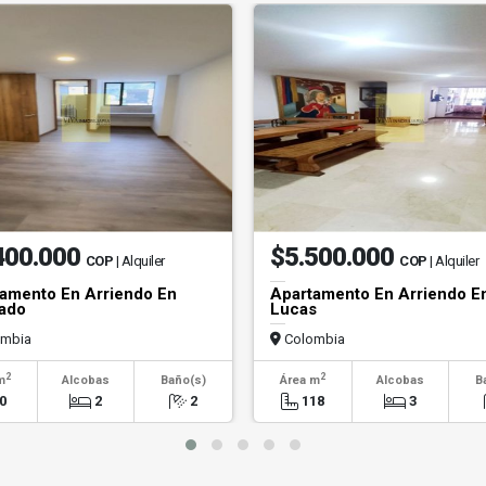
400.000
$5.500.000
COP
| Alquiler
COP
| Alquiler
amento En Arriendo En
Apartamento En Arriendo E
ado
Lucas
mbia
Colombia
2
2
m
Alcobas
Baño(s)
Área m
Alcobas
B
0
2
2
118
3