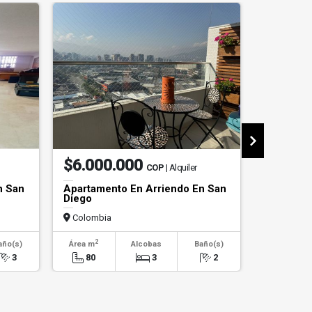
$6.000.000
$3.00
COP
| Alquiler
n San
Apartamento En Arriendo En San
Apartame
Diego
Candelar
Colombia
Colombi
2
2
año(s)
Área m
Alcobas
Baño(s)
Área m
3
80
3
2
60