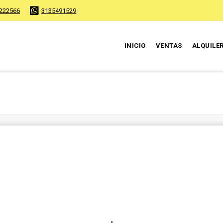
222566
3135491529
INICIO
VENTAS
ALQUILE