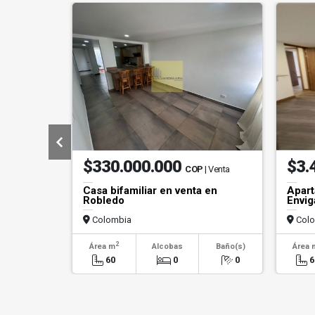
$330.000.000
$3.
COP
| Venta
Casa bifamiliar en venta en
Apart
Robledo
Envig
Colombia
Colo
2
Área m
Alcobas
Baño(s)
Área 
60
0
0
6