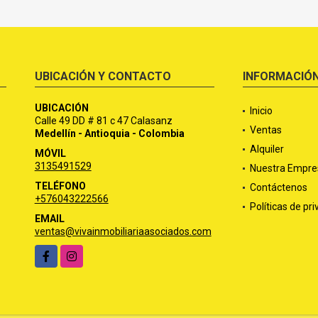
UBICACIÓN Y CONTACTO
INFORMACIÓ
UBICACIÓN
Inicio
Calle 49 DD # 81 c 47 Calasanz
Ventas
Medellín - Antioquia - Colombia
Alquiler
MÓVIL
3135491529
Nuestra Empre
TELÉFONO
Contáctenos
+576043222566
Políticas de pr
EMAIL
ventas@vivainmobiliariaasociados.com
Facebook
Instagram