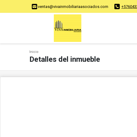
ventas@vivainmobiliariaasociados.com
+576043
Inicio
Detalles del inmueble