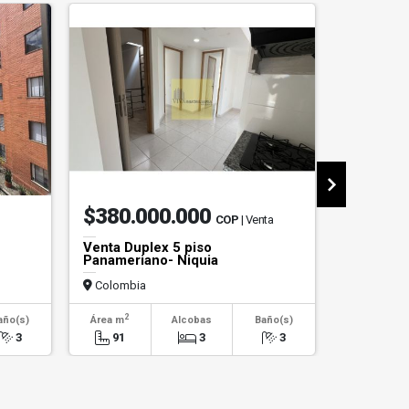
$380.000.000
$240.
COP
| Venta
Venta Duplex 5 piso
Apartame
Panameriano- Niquia
Colombia
Colombi
2
2
año(s)
Área m
Alcobas
Baño(s)
Área m
3
91
3
3
61