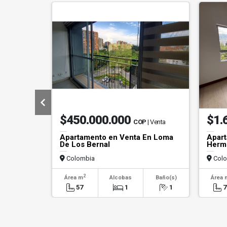
$450.000.000
$1.
COP
| Venta
Apartamento en Venta En Loma
Apart
De Los Bernal
Hermo
Colombia
Colo
2
Área m
Alcobas
Baño(s)
Área 
57
1
1
7