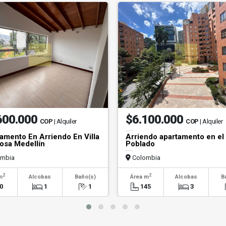
600.000
$6.100.000
COP
| Alquiler
COP
| Alquiler
amento En Arriendo En Villa
Arriendo apartamento en el
sa Medellín
Poblado
mbia
Colombia
2
2
m
Alcobas
Baño(s)
Área m
Alcobas
B
0
1
1
145
3