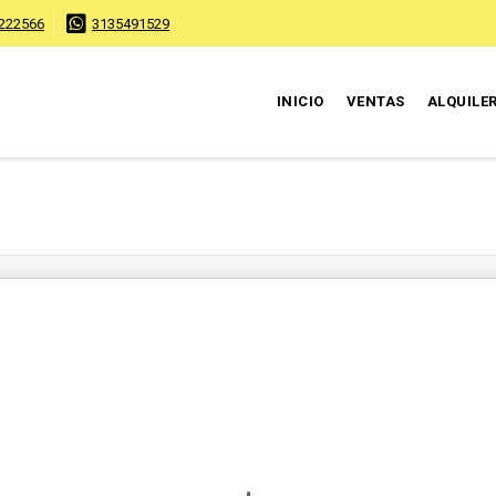
222566
3135491529
INICIO
VENTAS
ALQUILE