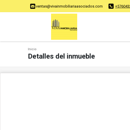
ventas@vivainmobiliariaasociados.com
+576043
Inicio
Detalles del inmueble