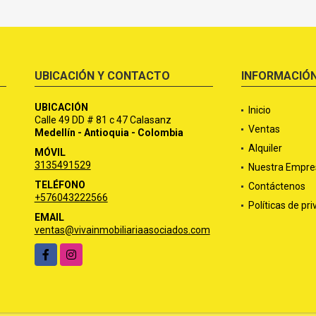
UBICACIÓN Y CONTACTO
INFORMACIÓ
UBICACIÓN
Inicio
Calle 49 DD # 81 c 47 Calasanz
Ventas
Medellín - Antioquia - Colombia
Alquiler
MÓVIL
3135491529
Nuestra Empre
TELÉFONO
Contáctenos
+576043222566
Políticas de pr
EMAIL
ventas@vivainmobiliariaasociados.com
Facebook
Instagram