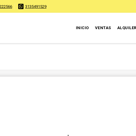
222566
3135491529
INICIO
VENTAS
ALQUILE