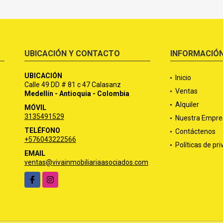
UBICACIÓN Y CONTACTO
INFORMACIÓ
UBICACIÓN
Inicio
Calle 49 DD # 81 c 47 Calasanz
Ventas
Medellín - Antioquia - Colombia
Alquiler
MÓVIL
3135491529
Nuestra Empre
TELÉFONO
Contáctenos
+576043222566
Políticas de pr
EMAIL
ventas@vivainmobiliariaasociados.com
Facebook
Instagram