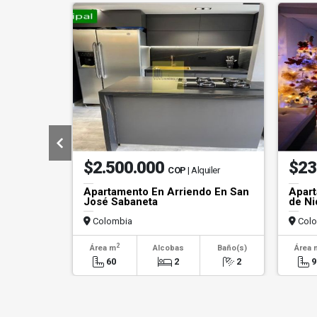
$2.500.000
$23
COP
| Alquiler
Apartamento En Arriendo En San
Apart
José Sabaneta
de Ni
Colombia
Colo
2
Área m
Alcobas
Baño(s)
Área 
60
2
2
9