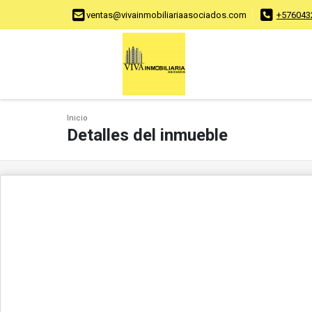
ventas@vivainmobiliariaasociados.com
+576043
Inicio
Detalles del inmueble