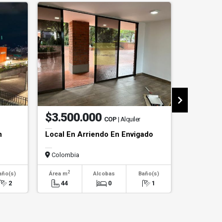
$3.500.000
$1.20
COP
| Alquiler
n
Local En Arriendo En Envigado
Apartame
Poblado
Colombia
Colombi
2
2
año(s)
Área m
Alcobas
Baño(s)
Área m
2
44
0
1
110