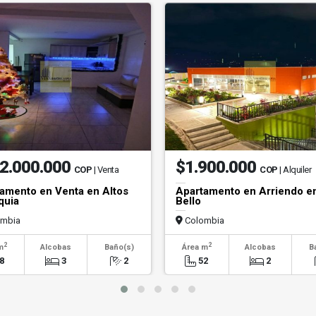
2.000.000
$1.900.000
COP
| Venta
COP
| Alquiler
amento en Venta en Altos
Apartamento en Arriendo e
quia
Bello
mbia
Colombia
2
2
m
Alcobas
Baño(s)
Área m
Alcobas
B
8
3
2
52
2