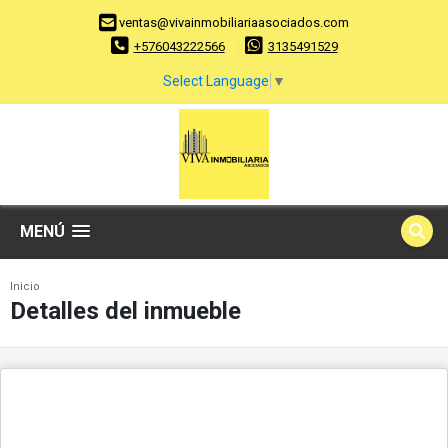
ventas@vivainmobiliariaasociados.com
+576043222566
3135491529
Select Language
▼
MENÚ
Inicio
Detalles del inmueble