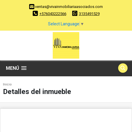
ventas@vivainmobiliariaasociados.com
+576043222566
3135491529
Select Language
▼
MENÚ
Inicio
Detalles del inmueble